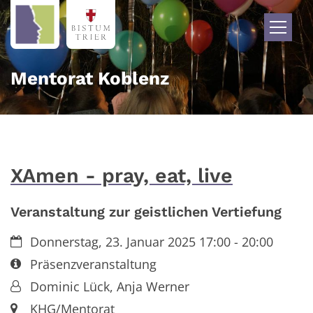
Zum Inhalt springen
Mentorat Koblenz
XAmen - pray, eat, live
Veranstaltung zur geistlichen Vertiefung
Datum:
Donnerstag, 23. Januar 2025 17:00 - 20:00
Art bzw. Nummer:
Präsenzveranstaltung
Von:
Dominic Lück, Anja Werner
Ort:
KHG/Mentorat