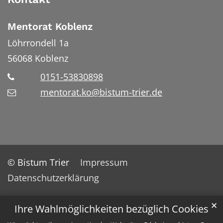
Mentorat Koblenz
Löhrrondell 1a
56068
Koblenz
0151-53830898
mentorat.ko@bistum-trier.de
© Bistum Trier
Impressum
Datenschutzerklärung
✕
Ihre Wahlmöglichkeiten bezüglich Cookies