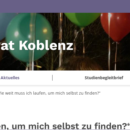
at Koblenz
Aktuelles
Studienbegleitbrief
ie weit muss ich laufen, um mich selbst zu finden?“
en, um mich selbst zu finden?