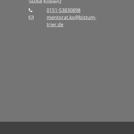
56068
Koblenz
0151-53830898
mentorat.ko@bistum-
trier.de