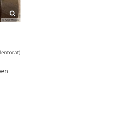
© Anja Werner
Mentorat)
ben