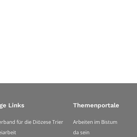
ge Links
Themenportale
erband für die Diözese Trier
Arbeiten im Bistum
iarbeit
da sein