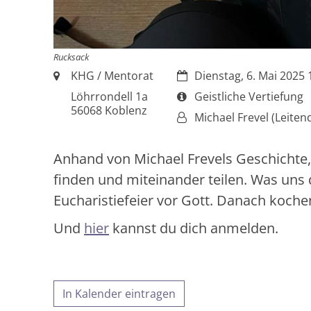
Rucksack
Ort:
Datum:
KHG / Mentorat
Dienstag, 6. Mai 2025 
Art bzw. Nummer:
Löhrrondell 1a
Geistliche Vertiefung
56068
Koblenz
Von:
Michael Frevel (Leiten
Anhand von Michael Frevels Geschichte
finden und miteinander teilen. Was uns 
Eucharistiefeier vor Gott. Danach koch
Und
hier
kannst du dich anmelden.
In Kalender eintragen