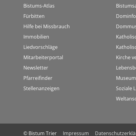
Bistums-Atlas
Bistumsa
Fürbitten
Dominfo
Hilfe bei Missbrauch
Dommus
Immobilien
Katholis
Liedvorschläge
Katholi
Mitarbeiterportal
Kirche v
Newsletter
Lebensb
Pfarreifinder
Museum
Stellenanzeigen
Soziale 
Weltans
© Bistum Trier
Impressum
Datenschutzerkl