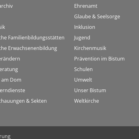
rchiv
Ehrenamt
Glaube & Seelsorge
ik
Inklusion
che Familienbildungsstätten
Jugend
sche Erwachsenenbildung
Kirchenmusik
erändern
Prävention im Bistum
eratung
Schulen
 am Dom
Umwelt
Lerndienste
Unser Bistum
chauungen & Sekten
Weltkirche
ärung