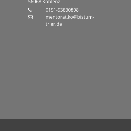
56068
Koblenz
0151-53830898
mentorat.ko@bistum-
trier.de