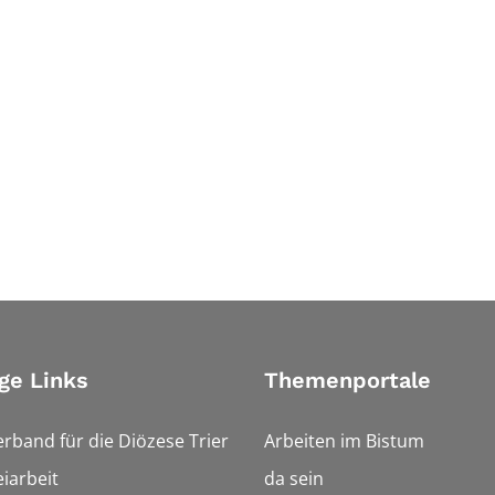
ge Links
Themenportale
erband für die Diözese Trier
Arbeiten im Bistum
iarbeit
da sein