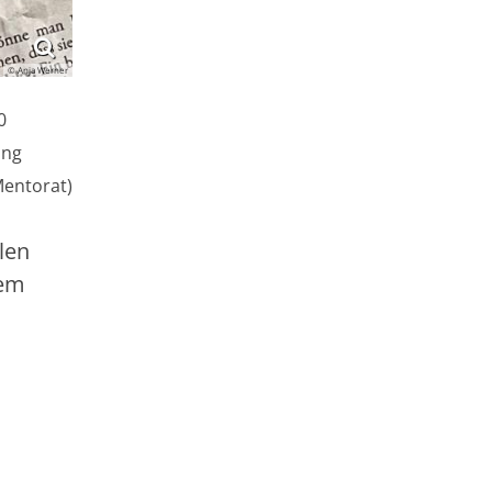
© Anja Werner
0
ung
Mentorat)
len
rem