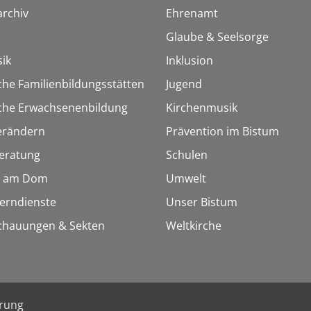
rchiv
Ehrenamt
Glaube & Seelsorge
ik
Inklusion
che Familienbildungsstätten
Jugend
sche Erwachsenenbildung
Kirchenmusik
erändern
Prävention im Bistum
eratung
Schulen
 am Dom
Umwelt
Lerndienste
Unser Bistum
chauungen & Sekten
Weltkirche
ärung