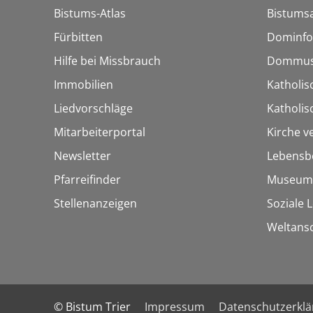
Bistums-Atlas
Bistumsa
Fürbitten
Dominfo
Hilfe bei Missbrauch
Dommus
Immobilien
Katholis
Liedvorschläge
Katholi
Mitarbeiterportal
Kirche v
Newsletter
Lebensb
Pfarreifinder
Museum
Stellenanzeigen
Soziale 
Weltans
© Bistum Trier
Impressum
Datenschutzerkl